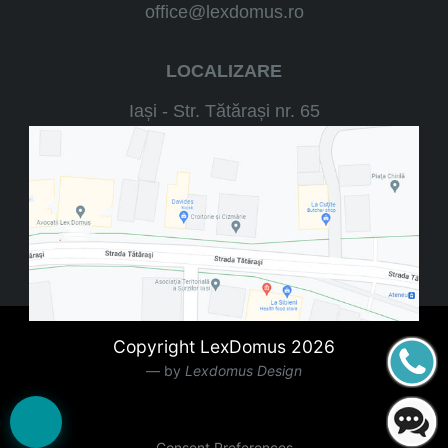
office@lexdomus.ro
LOCALIZARE
Iași - Str. Tătărași nr. 65
Copyright LexDomus 2026
by
Lexdomus Design
Consent Preferences