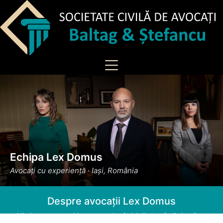
Echipa Lex Domus
Avocați cu experiență · Iași, România
Despre avocații Lex Domus
Nimic nu este mai important decât loialitatea față de client