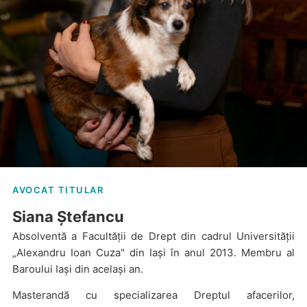
AVOCAT TITULAR
Siana Ștefancu
Absolventă a Facultății de Drept din cadrul Universității
„Alexandru Ioan Cuza" din Iași în anul 2013. Membru al
Baroului Iași din același an.
Masterandă cu specializarea Dreptul afacerilor,