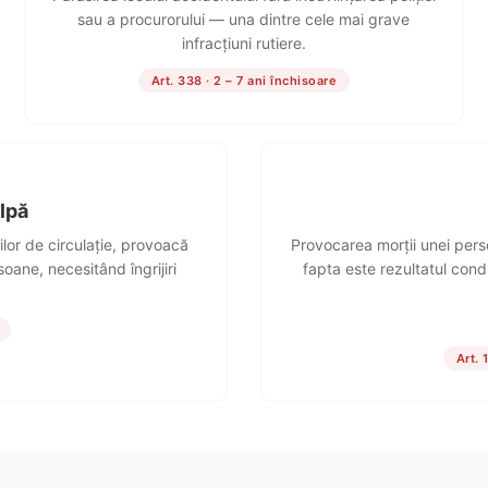
sau a procurorului — una dintre cele mai grave
infracțiuni rutiere.
Art. 338 · 2 – 7 ani închisoare
lpă
lor de circulație, provoacă
Provocarea morții unei pers
soane, necesitând îngrijiri
fapta este rezultatul cond
Art. 