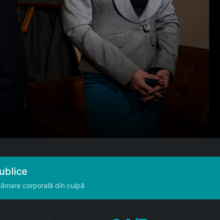
publice
ătămare corporală din culpă