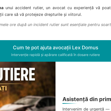
ma
unui accident rutier, un avocat cu experiență vă poat
i care să vă protejeze drepturile și viitorul.
rimele ore după un incident rutier sunt esențiale pentru soart
Cum te pot ajuta avocații Lex Domus
Intervenție rapidă și apărare calificată în dosare rutiere
Asistență din pr
Intervenim de urgență — de