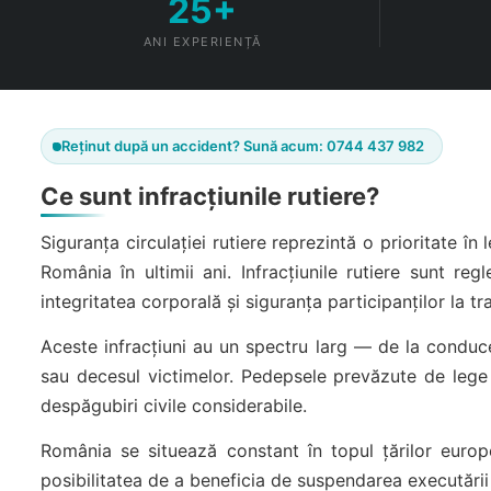
25+
ANI EXPERIENȚĂ
Reținut după un accident? Sună acum: 0744 437 982
Ce sunt infracțiunile rutiere?
Siguranța circulației rutiere reprezintă o prioritate î
România în ultimii ani. Infracțiunile rutiere sunt re
integritatea corporală și siguranța participanților la tra
Aceste infracțiuni au un spectru larg — de la conduce
sau decesul victimelor. Pedepsele prevăzute de lege
despăgubiri civile considerabile.
România se situează constant în topul țărilor europ
posibilitatea de a beneficia de suspendarea executării 