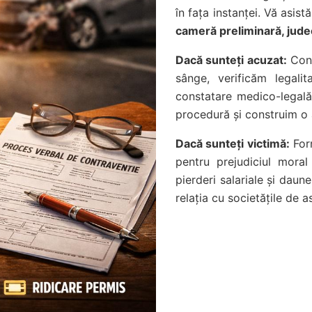
în fața instanței. Vă asis
cameră preliminară, judec
Dacă sunteți acuzat:
Cont
sânge, verificăm legali
constatare medico-legală 
procedură și construim o 
Dacă sunteți victimă:
Form
pentru prejudiciul moral 
pierderi salariale și daun
relația cu societățile de a