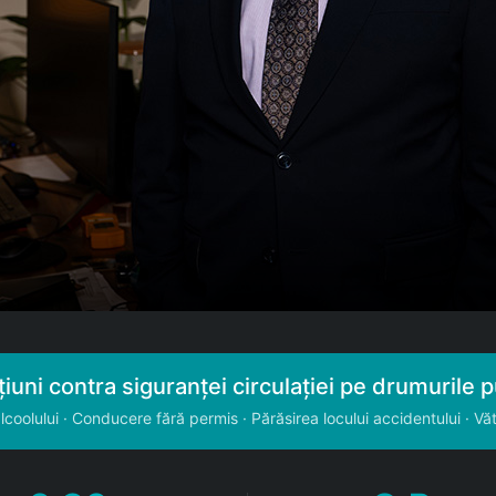
țiuni contra siguranței circulației pe drumurile 
coolului · Conducere fără permis · Părăsirea locului accidentului · V