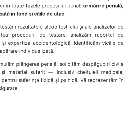
tăm în toate fazele procesului penal:
urmărire penală,
ată în fond și căile de atac
.
estăm rezultatele alcooltest-ului și ale analizelor de
tatea procedurii de testare, analizăm raportul de
și expertiza accidentologică. Identificăm viciile de
apărare individualizată.
ulăm plângerea penală, solicităm despăgubiri civile
și material suferit — inclusiv cheltuieli medicale,
e pentru suferința fizică și psihică. Vă reprezentăm în
sigurare.