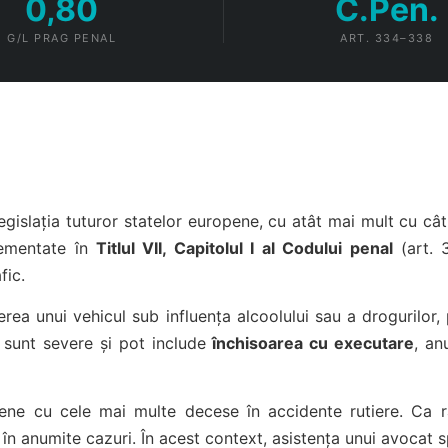
0,80
C.Pen.
G/L PRAG PENAL
ART. 334–338
n legislația tuturor statelor europene, cu atât mai mult cu
glementate în
Titlul VII, Capitolul I al Codului penal
(art. 
fic.
rea unui vehicul sub influența alcoolului sau a drogurilor
 sunt severe și pot include
închisoarea cu executare
, an
ene cu cele mai multe decese în accidente rutiere. Ca răs
în anumite cazuri. În acest context, asistența unui avocat sp