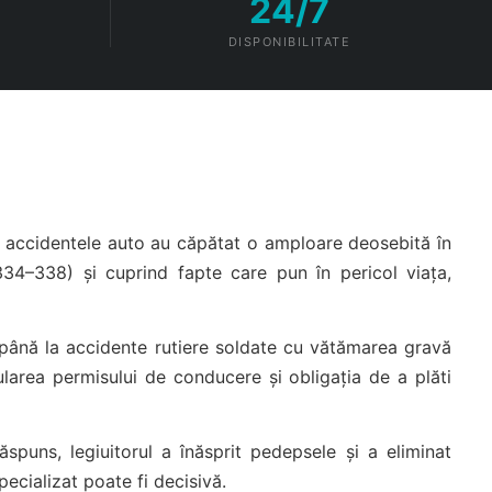
24/7
DISPONIBILITATE
 cât accidentele auto au căpătat o amploare deosebită în
334–338) și cuprind fapte care pun în pericol viața,
, până la accidente rutiere soldate cu vătămarea gravă
ularea permisului de conducere și obligația de a plăti
puns, legiuitorul a înăsprit pedepsele și a eliminat
ecializat poate fi decisivă.