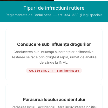
Tipuri de infracțiuni rutiere
Reglementate de Codul penal — art. 334–338 și legi speciale
Conducere sub influența drogurilor
Conducerea sub influența substanțelor psihoactive.
Testarea se face prin drugtest rapid, urmat de analize
de sânge la INML.
Art. 336 alin. 2 · 1 – 5 ani închisoare
Părăsirea locului accidentului
Părăsirea locului accidentului fără încuviințarea poliției