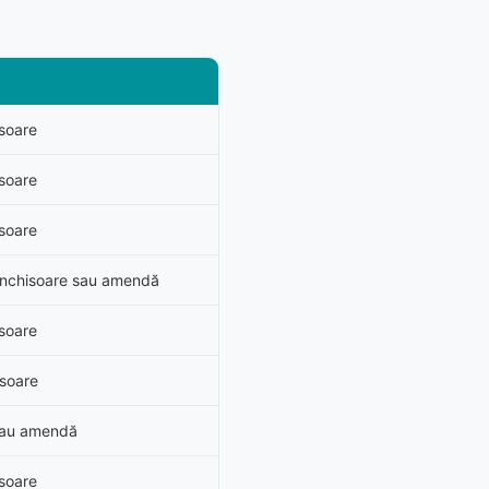
isoare
isoare
isoare
i închisoare sau amendă
isoare
isoare
 sau amendă
isoare