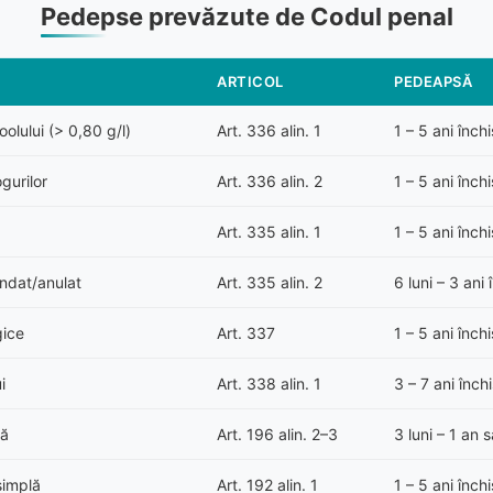
Pedepse prevăzute de Codul penal
ARTICOL
PEDEAPSĂ
olului (> 0,80 g/l)
Art. 336 alin. 1
1 – 5 ani înch
gurilor
Art. 336 alin. 2
1 – 5 ani înch
Art. 335 alin. 1
1 – 5 ani înch
ndat/anulat
Art. 335 alin. 2
6 luni – 3 an
gice
Art. 337
1 – 5 ani înch
i
Art. 338 alin. 1
3 – 7 ani înch
pă
Art. 196 alin. 2–3
3 luni – 1 an
simplă
Art. 192 alin. 1
1 – 5 ani înch