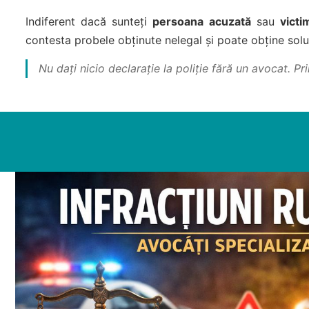
Indiferent dacă sunteți
persoana acuzată
sau
victi
contesta probele obținute nelegal și poate obține soluți
Nu dați nicio declarație la poliție fără un avocat. P